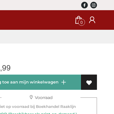
0
,99
 toe aan mijn winkelwagen
Voorraad
et op voorraad bij Boekhandel Raaklijn