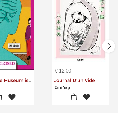
€
12,00
€
20
When the Museum is Closed
Journal D'un Vide
Jour
Emi Yagi
Emi 