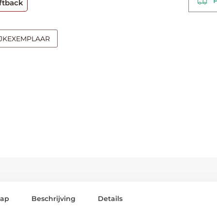
PO
ftback
IJKEXEMPLAAR
lap
Beschrijving
Details