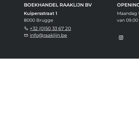
BOEKHANDEL RAAKLIJN BV
OPENIN
Kuipersstraat 1
Maandag t
8000 Brugge
van 09.00 
+32 (0)50 33 67 20
info@raaklijn.be