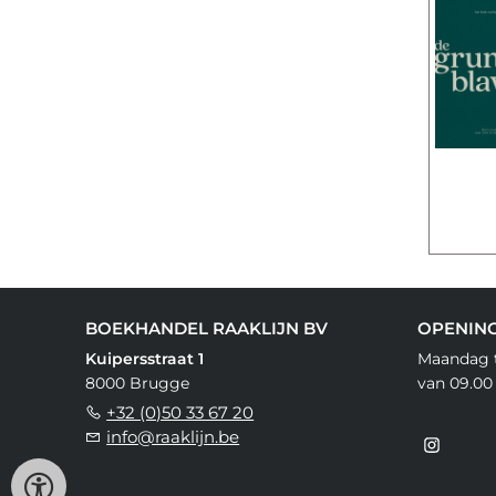
BOEKHANDEL RAAKLIJN BV
OPENIN
Kuipersstraat 1
Maandag t
8000 Brugge
van 09.00 
+32 (0)50 33 67 20
info@raaklijn.be