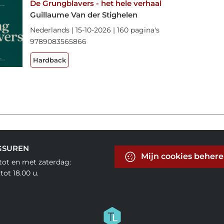
De Grungblavers - het hele verhaal
Guillaume Van der Stighelen
Nederlands | 15-10-2026 | 160 pagina's
9789083565866
Hardback
GSUREN
Mijn cookies beher
ot en met zaterdag:
tot 18.00 u.