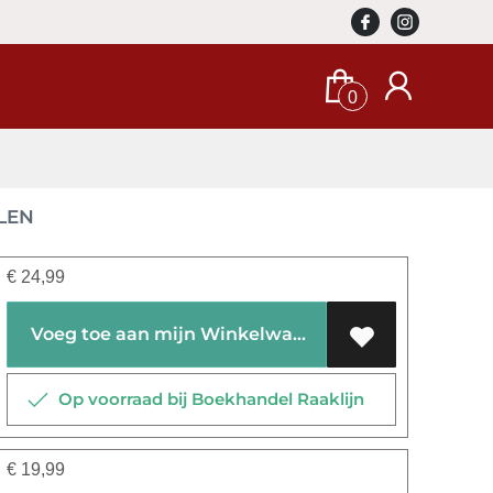
0
LEN
€
24,99
Voeg toe aan mijn Winkelwagen
Op voorraad bij Boekhandel Raaklijn
€
19,99