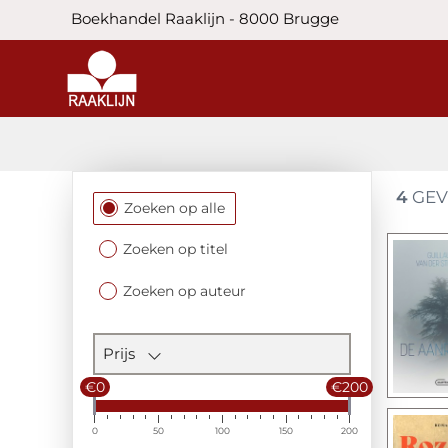
Boekhandel Raaklijn - 8000 Brugge
4
GEV
Filtersectie
Zoeken op alle
Zoeken op titel
Zoeken op auteur
Prijs
€0
€200
0
50
100
150
200