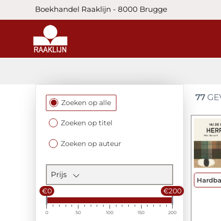
Boekhandel Raaklijn - 8000 Brugge
77
GE
Filtersectie
Zoeken op alle
Zoeken op titel
Zoeken op auteur
Prijs
Hardb
€0
€200
0
50
100
150
200