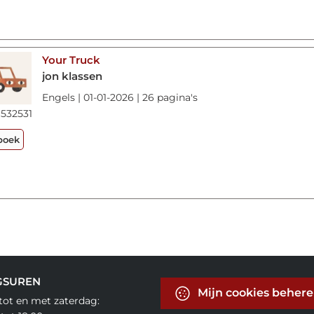
Your Truck
jon klassen
Engels | 01-01-2026 | 26 pagina's
532531
boek
GSUREN
Mijn cookies beher
ot en met zaterdag: