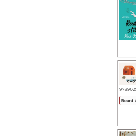
978902
Boord 