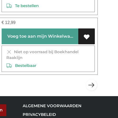
Te bestellen
€
12,99
Voeg toe aan mijn Winkelwagen
Niet op voorraad bij Boekhandel
Raaklijn
Bestelbaar
ALGEMENE VOORWAARDEN
en
PRIVACYBELEID