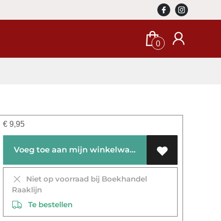
0
€
9,95
Voeg toe aan mijn winkelwagen
Niet op voorraad bij Boekhandel
Raaklijn
Te bestellen