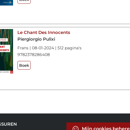
Le Chant Des Innocents
Piergiorgio Pulixi
Frans | 08-01-2024 | 512 pagina's
9782378286408
Boek
GSUREN
Mijn cookies beher