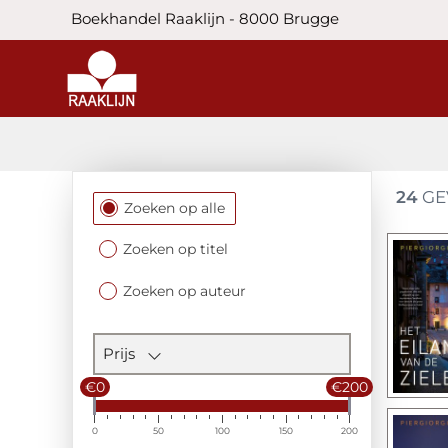
Boekhandel Raaklijn - 8000 Brugge
24
GE
Filtersectie
Zoeken op alle
Zoeken op titel
Zoeken op auteur
Prijs
€0
€200
0
50
100
150
200