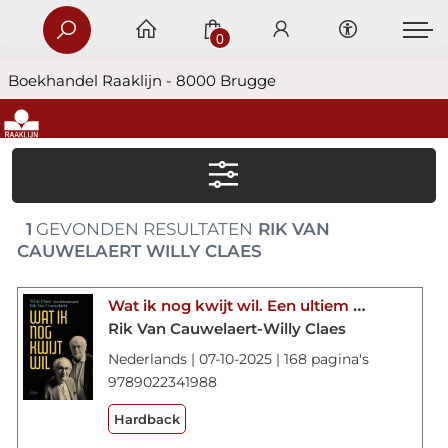
0
Boekhandel Raaklijn - 8000 Brugge
1
GEVONDEN RESULTATEN
RIK VAN
CAUWELAERT WILLY CLAES
Wat ik nog kwijt wil. Een ultiem gesprek
Rik Van Cauwelaert-Willy Claes
Nederlands | 07-10-2025 | 168 pagina's
9789022341988
Hardback