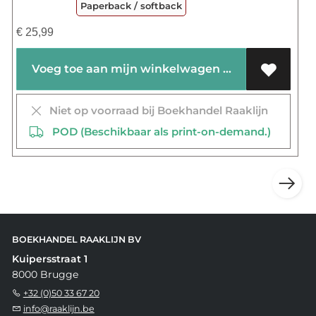
Paperback / softback
€
25,99
Voeg toe aan mijn winkelwagen
Niet op voorraad bij Boekhandel Raaklijn
POD (Beschikbaar als print-on-demand.)
BOEKHANDEL RAAKLIJN BV
Kuipersstraat 1
8000 Brugge
+32 (0)50 33 67 20
info@raaklijn.be