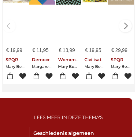
€
19,99
€
11,95
€
13,99
€
19,95
€
29,99
SPQR
Democracy
Women & Power
Civilisations: How Do We Look / The Eye of Faith
SPQR
Mary Beard
Margaret Atwood-Mary Beard-Erica Benner
Mary Beard
Mary Beard
Mary Beard
LEES MEER IN DEZE THEMA'S
Geschiedenis algemeen