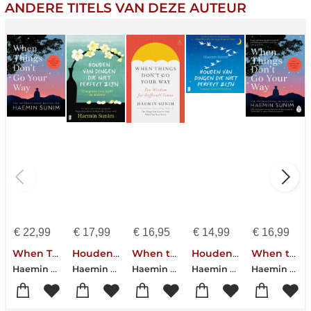
ANDERE TITELS VAN DEZE AUTEUR
€
22,99
€
17,99
€
16,95
€
14,99
€
16,99
When Things Don't Go Your Way
Houden van dingen die niet perfect zijn
When things don't go your way
Houden van dingen die niet perfect zijn
When things don't go your way
Haemin Sunim
Haemin Sunim
Haemin Sunim
Haemin Sunim
Haemin Sunim