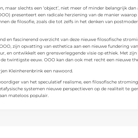
n, maar slechts een ‘object’, niet meer of minder belangrijk dan
OOO) presenteert een radicale herziening van de manier waarop
en de filosofie, zoals die tot zelfs in het denken van postmoder
d en fascinerend overzicht van deze nieuwe filosofische stromin
OO, zijn opvatting van esthetica aan een nieuwe fundering van
r, en ontwikkelt een grensverleggende visie op ethiek. Met zijn 
an de twintigste eeuw. OOO kan dan ook met recht een nieuwe t
Arjen Kleinherenbrink een nawoord.
ordiger van het speculatief realisme, een filosofische stromi
etafysische systemen nieuwe perspectieven op de realiteit te ge
taan mateloos populair.