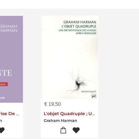
€
19,50
Le Marteau Brise De Dante : Ethique, Esthetique Et Metaphysique De L'amour
L'objet Quadruple ; Une Metaphysique Des Choses Apres Heidegger
n
Graham Harman