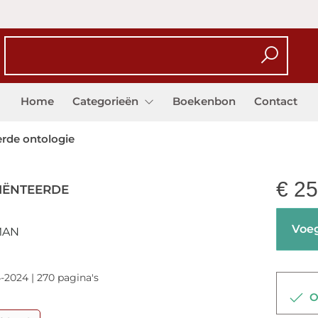
Home
Categorieën
Boekenbon
Contact
erde ontologie
€
25
IËNTEERDE
Voeg
MAN
-2024 | 270 pagina's
Op