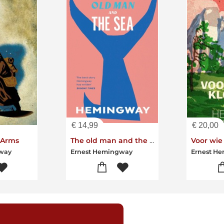
€
14,99
€
20,00
 Arms
The old man and the sea
Voor wie 
gway
Ernest Hemingway
Ernest H