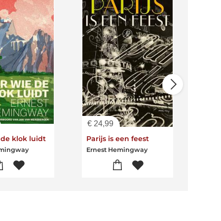
€
24,99
€
17
de klok luidt
Parijs is een feest
En d
emingway
Ernest Hemingway