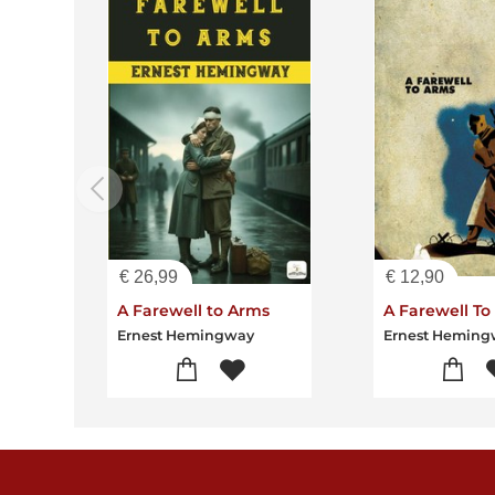
€
26,99
€
12,90
A Farewell to Arms
A Farewell To
Ernest Hemingway
Ernest Hemin