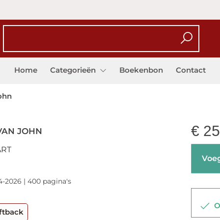
Home
Categorieën
Boekenbon
Contact
ohn
€
25
VAN JOHN
ART
Voeg
4-2026 | 400 pagina's
Op
ftback