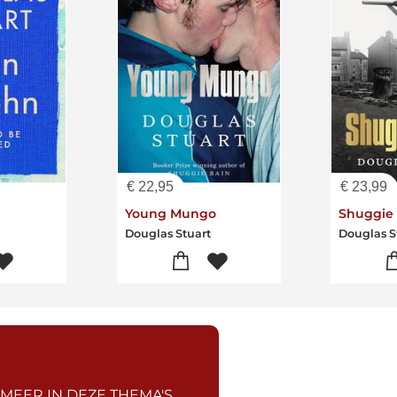
€
22,95
€
23,99
Young Mungo
Shuggie
Douglas Stuart
Douglas S
 MEER IN DEZE THEMA'S