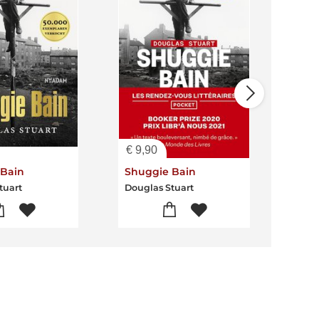
€
9,90
€
21
 Bain
Shuggie Bain
Shu
tuart
Douglas Stuart
Doug