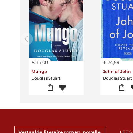
€
15,00
€
24,99
Mungo
John of John
Douglas Stuart
Douglas Stuart
Vertaalde literaire roman, novelle
LEES