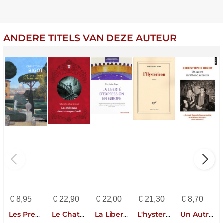
ANDERE TITELS VAN DEZE AUTEUR
€
8,95
€
22,90
€
22,00
€
21,30
€
8,70
Les Premiers De Leur Siecle
Le Chateau Des Trompe-l'oeil
La Liberte D'expression En Europe ; Regards Sur 12 Ans De Jurisprudence De La Cour Europeenne Des Droit De L'homme (2006-2017)
L'hystericon
Un Autre M'attend Ailleurs