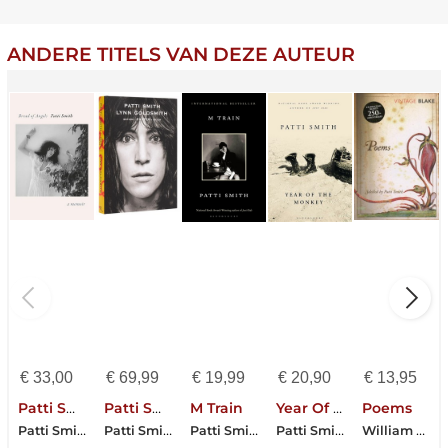
ANDERE TITELS VAN DEZE AUTEUR
€
33,00
€
69,99
€
19,99
€
20,90
€
13,95
Patti Smith : Bread Of Angels
Patti Smith: Before Easter After
M Train
Year Of The Monkey
Poems
Patti Smith
Patti Smith-Lynn Goldsmith
Patti Smith
Patti Smith
William Blake-Patti Smith