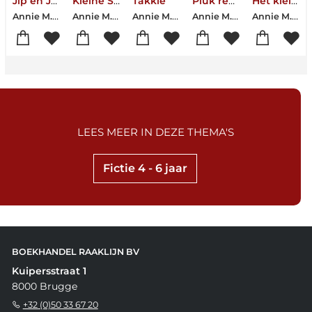
Jip en Janneke
Kleine Siepie
Takkie
Pluk redt de dieren
Het kleine Annie M.G. Schmidt voorleesboek
Annie M.G. Schmidt
Annie M.G. Schmidt
Annie M.G. Schmidt
Annie M.G. Schmidt
Annie M.G. Schmidt
LEES MEER IN DEZE THEMA'S
Fictie 4 - 6 jaar
BOEKHANDEL RAAKLIJN BV
Kuipersstraat 1
8000 Brugge
+32 (0)50 33 67 20