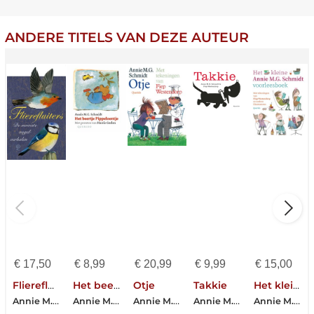
ANDERE TITELS VAN DEZE AUTEUR
€
17,50
€
8,99
€
20,99
€
9,99
€
15,00
Flierefluiters
Het beertje Pippeloentje
Otje
Takkie
Het kleine Annie M.G. Schmidt voorleesboek
Annie M.G. Schmidt-Hans Dorrestijn-Maarten 't Hart
Annie M.G. Schmidt
Annie M.G. Schmidt
Annie M.G. Schmidt
Annie M.G. Schmidt