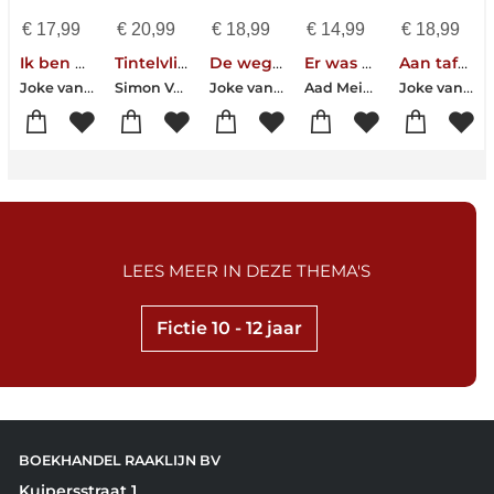
€
17,99
€
20,99
€
18,99
€
14,99
€
18,99
Ik ben hier!
Tintelvlinders en pantoffelhelden
De weg naar morgenochtend
Er was eens een hond die zat op z’n kont
Aan tafels
Joke van Leeuwen
Simon Van der Geest-Hans Hagen-Monique Hagen-Pim Lammers-Joke van Leeuwen-Erik van Os-Elle Van Lieshout-Bette Westera
Joke van Leeuwen
Aad Meinderts-Anne Provoost-Babs Gons-Bette Westera-Bibi Dumon Tak-Edward van de Vendel-Erik van Os-Elle van Lieshout-Ingmar Heytze-Joke van Leeuwen-Kees de Boer-Koos Meinderts-Ludwig Volbeda-Mary Heylema-Maud Vanhauwaert-Milouska Meulens-Pim Lammers-Rian Visser-Sjoerd Kuyper-Tjitske Jansen
Joke van Leeuwen
LEES MEER IN DEZE THEMA'S
Fictie 10 - 12 jaar
BOEKHANDEL RAAKLIJN BV
Kuipersstraat 1