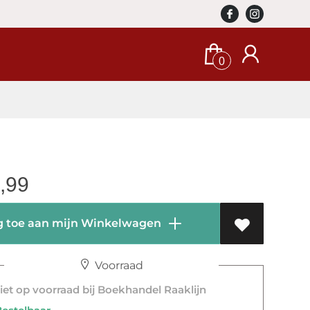
0
,99
 toe aan mijn Winkelwagen
Voorraad
et op voorraad bij Boekhandel Raaklijn