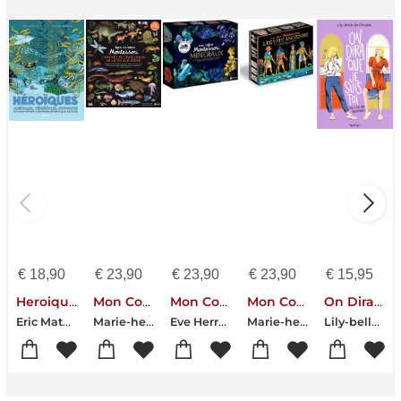
€
18,90
€
23,90
€
23,90
€
23,90
€
15,95
Heroiques : Animaux, Vegetaux, Humains Ils Nous Invitent A Repenser Notre Facon De Vivre
Mon Coffret Montessori : Ligne Du Temps Montessori : L'arrivee Et L'evolution De La Vie Sur Terre
Mon Coffret Montessori : Mineraux
Mon Coffret Montessori : L'egypte Ancienne
On Dira Que Je Suis Toi
Eric Mathivet-Marlene Normand
Marie-helene Place-Marlene Normand
Eve Herrmann-Marlene Normand
Marie-helene Place-Marlene Normand
Lily-belle De Chollet-Marlene Normand