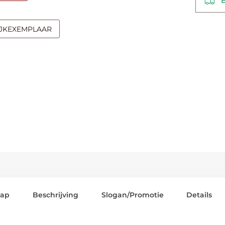
Be
IJKEXEMPLAAR
lap
Beschrijving
Slogan/Promotie
Details