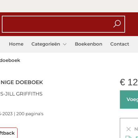
Home
Categorieën
Boekenbon
Contact
 doeboek
€
12
NNIGE DOEBOEK
S-JILL GRIFFITHS
Voeg
5-2023 | 200 pagina's
Ni
ftback