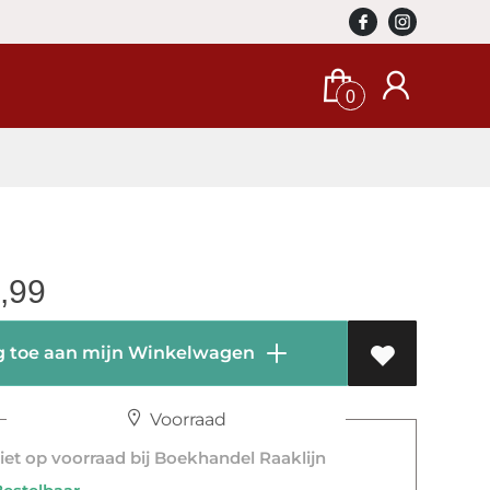
0
,99
 toe aan mijn Winkelwagen
Voorraad
et op voorraad bij Boekhandel Raaklijn