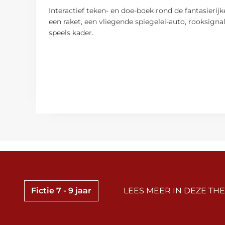
Interactief teken- en doe-boek rond de fantasieri
een raket, een vliegende spiegelei-auto, rooksigna
speels kader.
Fictie 7 - 9 jaar
LEES MEER IN DEZE THE