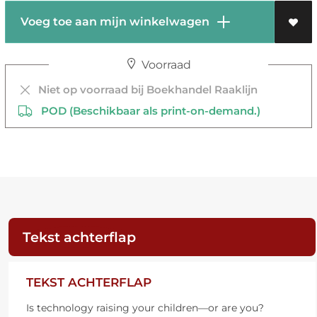
Voeg toe aan mijn winkelwagen
Voorraad
Niet op voorraad bij Boekhandel Raaklijn
POD (Beschikbaar als print-on-demand.)
Tekst achterflap
TEKST ACHTERFLAP
Is technology raising your children—or are you?