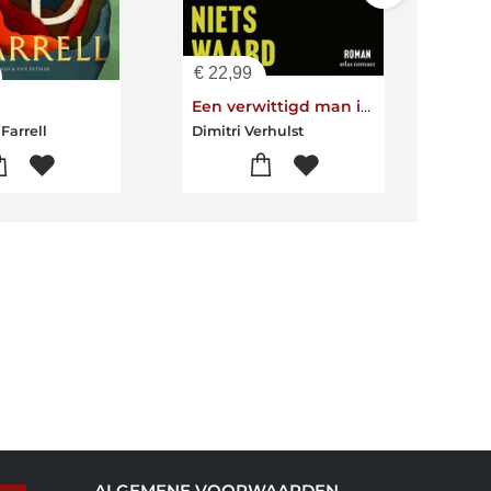
€
22,99
€
24
Een verwittigd man is niets waard
Yest
Farrell
Dimitri Verhulst
Caro
ALGEMENE VOORWAARDEN