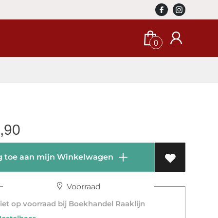
0
,90
 toe aan mijn Winkelwagen
Voorraad
et op voorraad bij Boekhandel Raaklijn