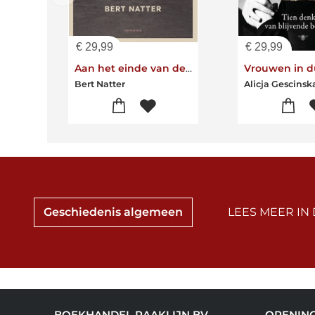
€
29,99
€
29,99
Aan het einde van de oorlog
Bert Natter
Alicja Gescinsk
Geschiedenis algemeen
LEES MEER IN
BOEKHANDEL RAAKLIJN BV
OPENIN