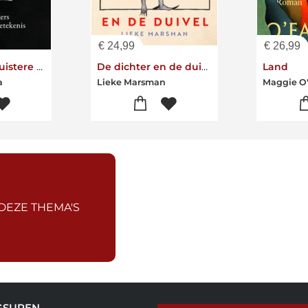
€
24,99
€
26,99
Vrouwen in duistere tijden
De dichter en de duivel
Land
a
Lieke Marsman
Maggie O'
 DEZE THEMA'S
GSUREN