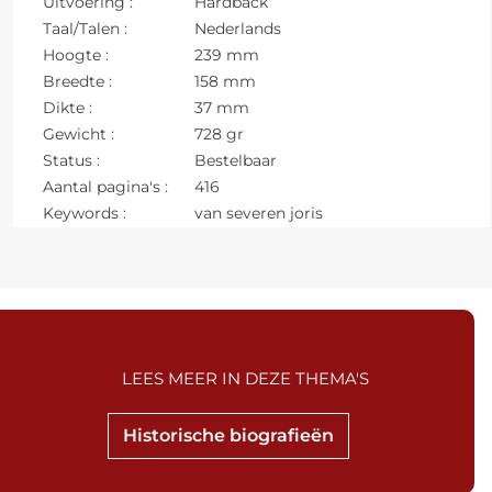
Uitvoering :
Hardback
Taal/Talen :
Nederlands
Hoogte :
239 mm
Breedte :
158 mm
Dikte :
37 mm
Gewicht :
728 gr
Status :
Bestelbaar
Aantal pagina's :
416
Keywords :
van severen joris
LEES MEER IN DEZE THEMA'S
Historische biografieën