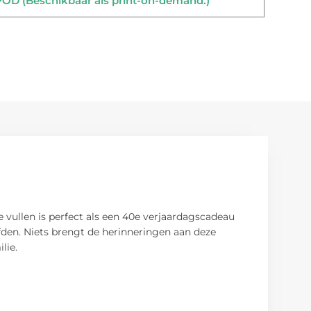
D (Beschikbaar als print-on-demand.)
 vullen is perfect als een 40e verjaardagscadeau
den. Niets brengt de herinneringen aan deze
lie.