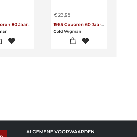
€
23,95
€
23
1945 Geboren 80 Jaar Tot Perfectie Gerijpt
1965 Geboren 60 Jaar Tot Perfectie Gerijpt
gman
Gold Wigman
Gol
ALGEMENE VOORWAARDEN
en