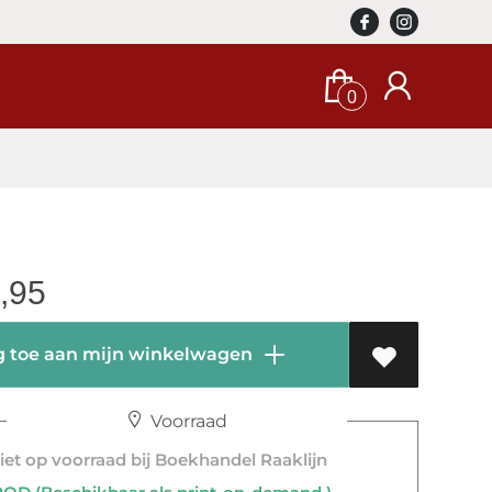
0
,95
 toe aan mijn winkelwagen
Voorraad
et op voorraad bij Boekhandel Raaklijn