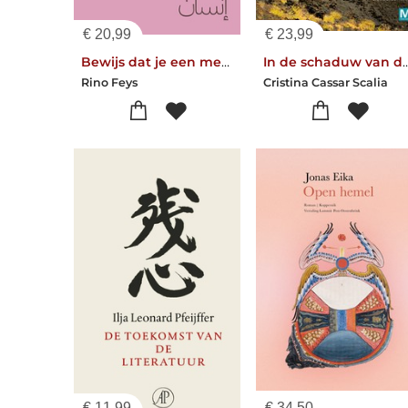
€
20,99
€
23,99
Bewijs dat je een mens bent
In de schaduw van
Rino Feys
Cristina Cassar Scalia
€
11,99
€
34,50