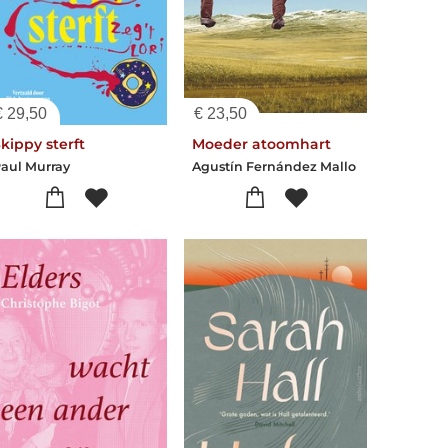
€
29,50
€
23,50
kippy sterft
Moeder atoomhart
aul Murray
Agustín Fernández Mallo