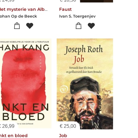
Het mysterie van Albert I
Faust
ohan Op de Beeck
Ivan S. Toergenjev
€
26,99
€
25,00
nkt en bloed
Job