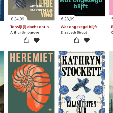
€
24,99
€
23,99
Terwijl jij dacht dat het liefde was
Wat ongezegd blijft
Arthur Umbgrove
Elizabeth Strout
C