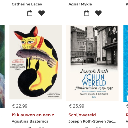
Catherine Lacey
Agnar Mykle
€
22,99
€
25,99
van een onbekende vrouw
19 klauwen en een zwarte vogel
Schijnwereld
Joseph Roth-Steven Jacobs
Agustina Bazterrica
V