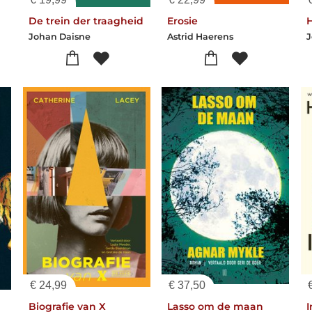
De trein der traagheid
Erosie
Johan Daisne
Astrid Haerens
J
€
24,99
€
37,50
Biografie van X
Lasso om de maan
I