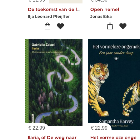
De toekomst van de literatuur
Open hemel
Ilja Leonard Pfeijffer
Jonas Eika
€
22,99
€
22,99
Ilaria, of De weg naar ongehoorzaamheid
Het vormeloze ongemak