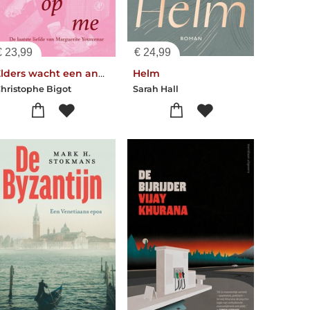
€
23,99
€
24,99
Elders wacht een ander op me
Helm
hristophe Bigot
Sarah Hall