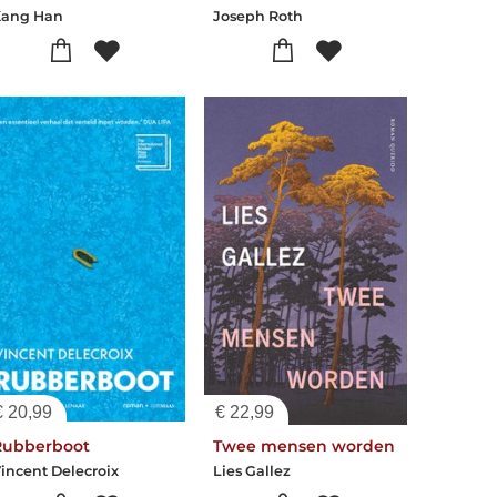
Kang Han
Joseph Roth
€
20,99
€
22,99
Rubberboot
Twee mensen worden
incent Delecroix
Lies Gallez