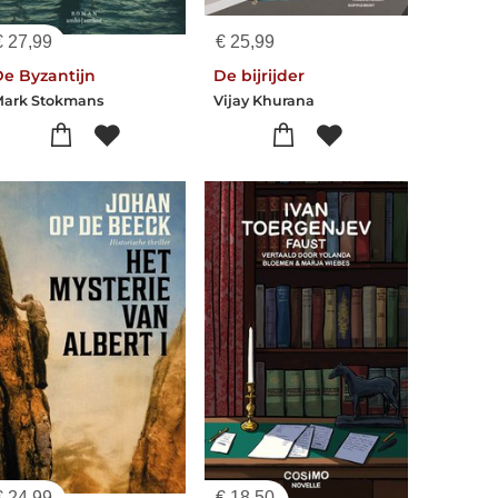
€
27,99
€
25,99
De Byzantijn
De bijrijder
Mark Stokmans
Vijay Khurana
€
24,99
€
18,50