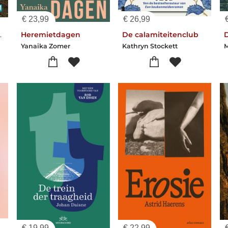
€
23,99
€
26,99
 de Etna
Heremietdagen
De calamiteitenclub
Yanaika Zomer
Kathryn Stockett
€
19,99
€
22,99