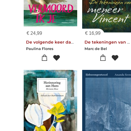
€
24,99
€
16,99
De volgende keer dat ik je zie vermoord ik je
De tekeningen van meneer Vincent
Paulina Flores
Marc de Bel