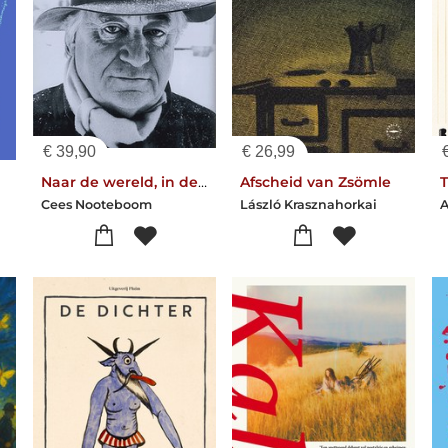
€
39,90
€
26,99
Naar de wereld, in de wereld, uit de wereld
Afscheid van Zsömle
Cees Nooteboom
László Krasznahorkai
A